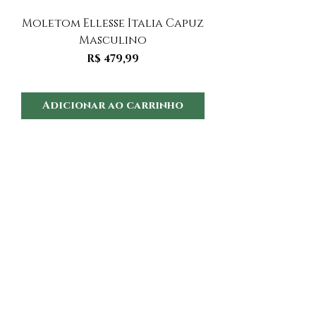
Moletom Ellesse Italia Capuz
Moletom Ellesse I
Masculino
Preço
R$ 479,99
Adicionar ao carrinho
Adicionar ao 