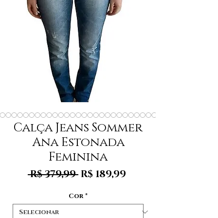
Calça Jeans Sommer
Ana Estonada
Feminina
Preço
Preço
 R$ 379,99 
R$ 189,99
normal
promocional
Cor
*