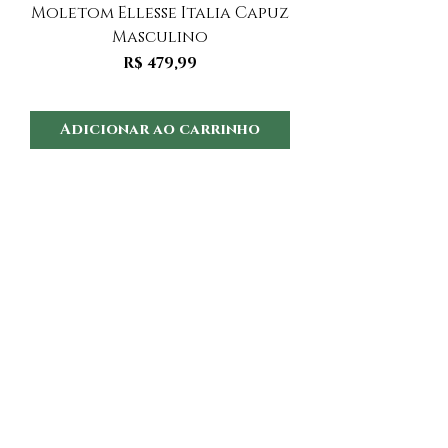
Moletom Ellesse Italia Capuz
Moletom Ellesse I
Masculino
Preço
R$ 479,99
Adicionar ao carrinho
Adicionar ao 