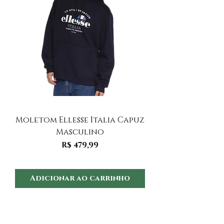
Moletom Ellesse Italia Capuz
Moletom Ellesse I
Masculino
Preço
R$ 479,99
Adicionar ao carrinho
Adicionar ao 