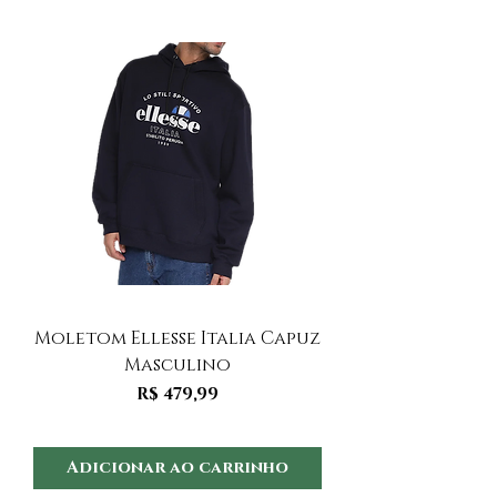
Moletom Ellesse Italia Capuz
Moletom Ellesse I
Masculino
Preço
R$ 479,99
Adicionar ao carrinho
Adicionar ao 