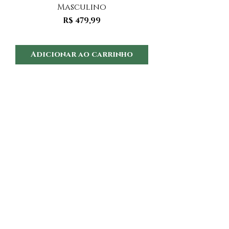
Masculino
Preço
R$ 479,99
Adicionar ao carrinho
Adicionar ao 