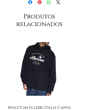
Produtos
relacionados
Moletom Ellesse Italia Capuz
Moletom Ellesse I