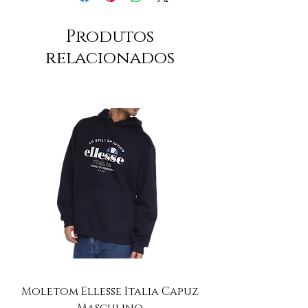
Produtos
relacionados
Moletom Ellesse Italia Capuz
Moletom Ellesse I
Masculino