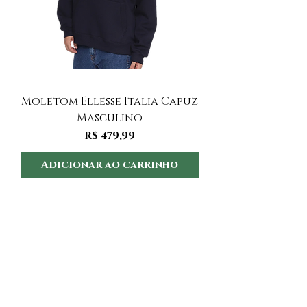
Moletom Ellesse Italia Capuz
Moletom Ellesse I
Masculino
Preço
R$ 479,99
Adicionar ao carrinho
Adicionar ao 