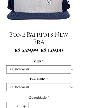
Boné Patriots New
Era
Preço
Preço
 R$ 229,99 
R$ 129,00
normal
promocional
Cor
*
Tamanho
*
Quantidade
*