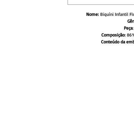
Nome:
Biquíni Infantil F
Gên
Peça
Composição:
86% 
Conteúdo da em