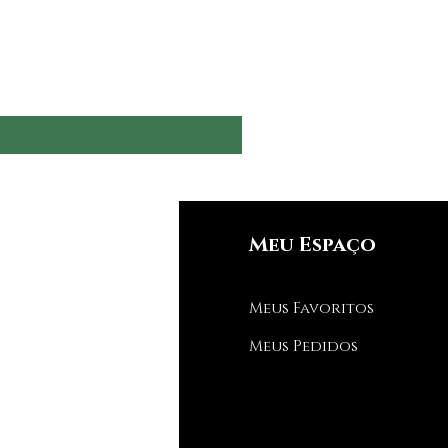
nfos
Meu Espaço
Q
Meus Favoritos
bre nós
Meus Pedidos
porte ao Cliente
de estamos