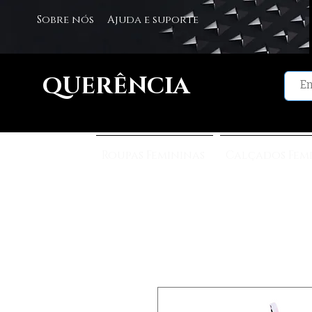
Sobre nós
Ajuda e suporte
QUERÊNCIA
Roupas Femininas
Calçados Fem