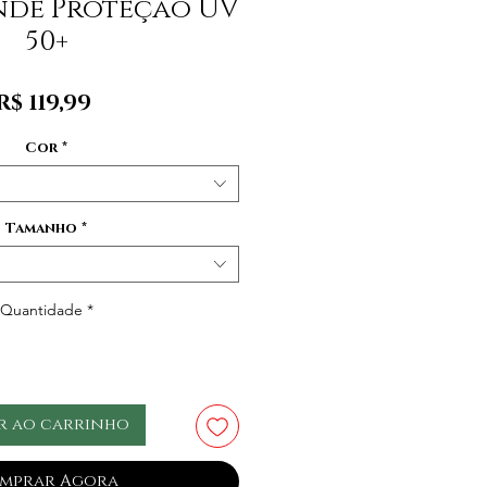
nde Proteção UV
50+
Preço
R$ 119,99
Cor
*
Tamanho
*
Quantidade
*
r ao carrinho
mprar Agora